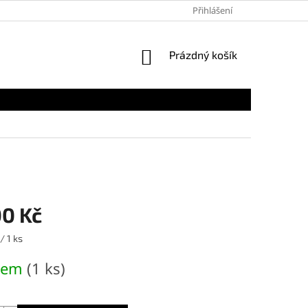
Přihlášení
NÁKUPNÍ
Prázdný košík
KOŠÍK
00 Kč
/ 1 ks
dem
(1 ks)