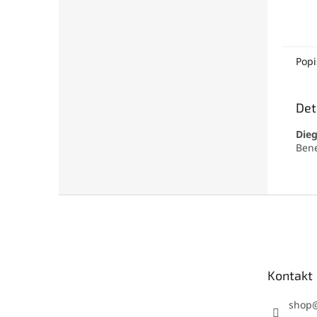
Popi
Det
Dieg
Ben
Z
á
p
a
t
Kontakt
í
shop