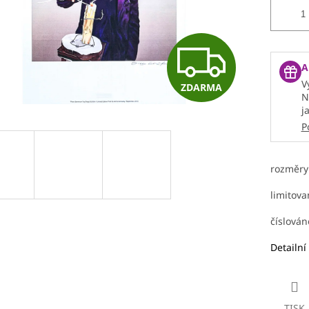
Z
A
V
ZDARMA
D
N
j
P
A
rozměry 
R
limitova
číslová
M
Detailní
A
TISK