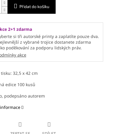
Přidat do košíku
kce 2+1 zdarma
yberte si tři autorské printy a zaplatíte pouze dva.
ejlevnější z vybrané trojice dostanete zdarma
ako poděkování za podporu lidských práv.
odmínky akce
tisku: 32,5 x 42 cm
ná edice 100 kusů
no, podepsáno autorem
 informace
ZEPTAT SE
SDÍLET