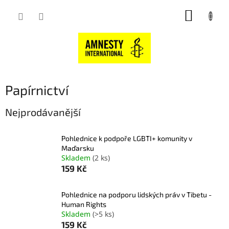
Přejít
NÁKUP
na
obsah
KOŠÍK
Papírnictví
Nejprodávanější
Pohlednice k podpoře LGBTI+ komunity v
Maďarsku
Skladem
(2 ks)
159 Kč
Pohlednice na podporu lidských práv v Tibetu -
Human Rights
Skladem
(>5 ks)
159 Kč