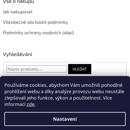
Vše o nákupu
Jak nakupovat
Všeobecné obchodní podmínky
Podmínky ochrany osobních údajů
Vyhledávání
HLEDAT
Používáme cookies, abychom Vám umožnili pohodlné
prohlížení webu a díky analýze provozu webu neustále
Amnesty International Česká republika
zlepšovali jeho funkce, výkon a použitelnost.
Více
informací
zde
.
Nastavení
Vytvořil Shoptet