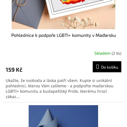
k
t
ů
Pohlednice k podpoře LGBTI+ komunity v Maďarsku
Skladem
(2 ks)
Do košíku
159 Kč
Ukažte, že svoboda a láska patří všem. Kupte si unikátní
pohlednici, kterou Vám zašleme - a podpořte maďarskou
LGBTI+ komunitu a budapešťský Pride, kterému hrozí
zákaz...