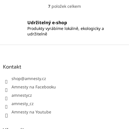
7
položek celkem
O
v
l
Udržitelný e-shop
á
Produkty vyrábíme lokálně, ekologicky a
d
udržitelně
a
c
í
Z
p
á
r
p
v
a
Kontakt
k
t
y
í
shop
@
amnesty.cz
v
ý
Amnesty na Facebooku
p
amnestycz
i
s
amnesty_cz
u
Amnesty na Youtube