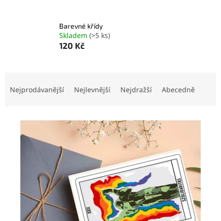
Barevné křídy
Skladem
(>5 ks)
120 Kč
Ř
a
Nejprodávanější
Nejlevnější
Nejdražší
Abecedně
z
e
V
n
ý
í
p
p
i
r
s
o
p
d
r
u
o
k
d
t
u
ů