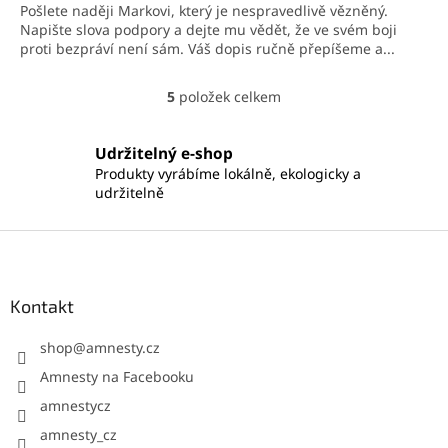
Pošlete naději Markovi, který je nespravedlivě vězněný.
Napište slova podpory a dejte mu vědět, že ve svém boji
proti bezpráví není sám. Váš dopis ručně přepíšeme a...
5
položek celkem
O
v
l
Udržitelný e-shop
á
Produkty vyrábíme lokálně, ekologicky a
d
udržitelně
a
c
í
Z
p
á
r
p
v
a
Kontakt
k
t
y
í
shop
@
amnesty.cz
v
ý
Amnesty na Facebooku
p
amnestycz
i
s
amnesty_cz
u