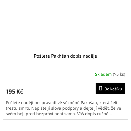
Pošlete Pakhšan dopis naděje
Skladem
(>5 ks)
Do košíku
195 Kč
Pošlete naději nespravedlivě vězněné Pakhšan, která čelí
trestu smrti. Napište jí slova podpory a dejte jí vědět, že ve
svém boji proti bezpráví není sama. Váš dopis ručně...