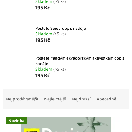
Skladem
(>5 ks)
195 Kč
Pošlete Saiovi dopis naděje
Skladem
(>5 ks)
195 Kč
Pošlete mladým ekvádorským aktivistkám dopis
naděje
Skladem
(>5 ks)
195 Kč
Ř
a
Nejprodávanější
Nejlevnější
Nejdražší
Abecedně
z
e
V
n
Novinka
ý
í
p
p