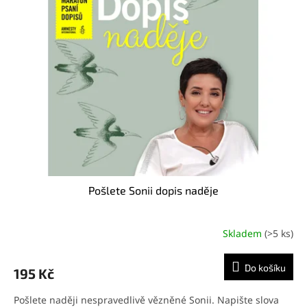
i
r
s
o
p
d
r
u
o
k
d
t
u
ů
k
t
ů
Pošlete Sonii dopis naděje
Skladem
(>5 ks)
Do košíku
195 Kč
Pošlete naději nespravedlivě vězněné Sonii. Napište slova