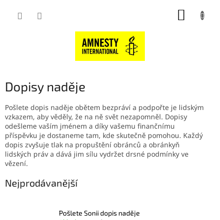
Přejít
NÁKUP
na
obsah
KOŠÍK
Dopisy naděje
Pošlete dopis naděje obětem bezpráví a podpořte je lidským
vzkazem, aby věděly, že na ně svět nezapomněl. Dopisy
odešleme vaším jménem a díky vašemu finančnímu
příspěvku je dostaneme tam, kde skutečně pomohou.
Každý
dopis zvyšuje tlak na propuštění obránců a obránkyň
lidských práv a dává jim sílu vydržet drsné podmínky ve
vězení.
Nejprodávanější
Pošlete Sonii dopis naděje