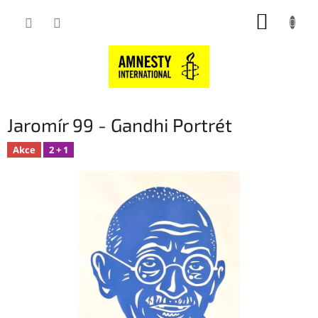
Přejít
NÁKUP
na
obsah
KOŠÍK
Jaromír 99 - Gandhi Portrét
Akce
2 + 1