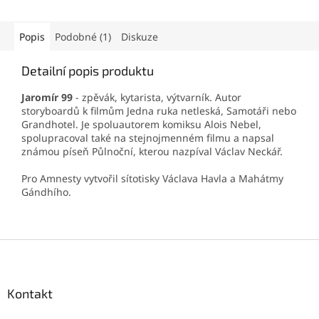
Popis
Podobné (1)
Diskuze
Detailní popis produktu
Jaromír 99
- zpěvák, kytarista, výtvarník. Autor
storyboardů k filmům Jedna ruka netleská, Samotáři nebo
Grandhotel. Je spoluautorem komiksu Alois Nebel,
spolupracoval také na stejnojmenném filmu a napsal
známou píseň Půlnoční, kterou nazpíval Václav Neckář.
Pro Amnesty vytvořil sítotisky Václava Havla a Mahátmy
Gándhího.
Z
á
p
a
Kontakt
t