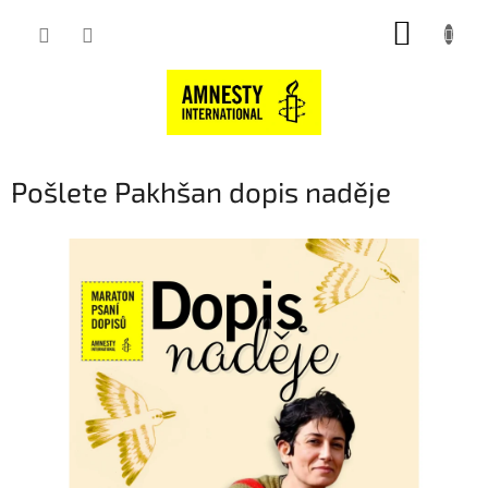
Přejít
NÁKUP
na
obsah
KOŠÍK
Pošlete Pakhšan dopis naděje