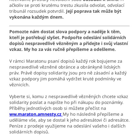
ačkoliv se proti krutému trestu zkusila odvolat, odvolací
tribunál rozsudek potvrdil.
Její poprava tak může být
vykonána každým dnem.
Pomozte nám dostat slova podpory a naděje k těm,
kteří je potřebují slyšet. Podpořte odeslání solidárních
dopisů nespravedlivě vězněným a přidejte i svůj vlastní
vzkaz. My ho za vás ručně přepíšeme a odešleme.
V rámci Maratonu psaní dopisů každý rok bojujeme za
nespravedlivě vězněné obránce a obránkyně lidských
práv. Právě dopisy solidarity jsou pro ně zásadní a každý
vzkaz podpory jim pomáhá vydržet kruté podmínky ve
věznicích.
Vyberte si, komu z nespravedlivě vězněných chcete vzkaz
solidarity poslat a napište ho při nákupu do poznámky.
Příběhy jednotlivých osob si můžete přečíst na
ww.maraton.amnesty.cz
My ho následně přepíšeme a
uděláme vše, aby se dostal k jeho adresátovi či adresátce.
Peníze z prodeje využijeme na odeslání vašeho i dalších
solidárních dopisů.