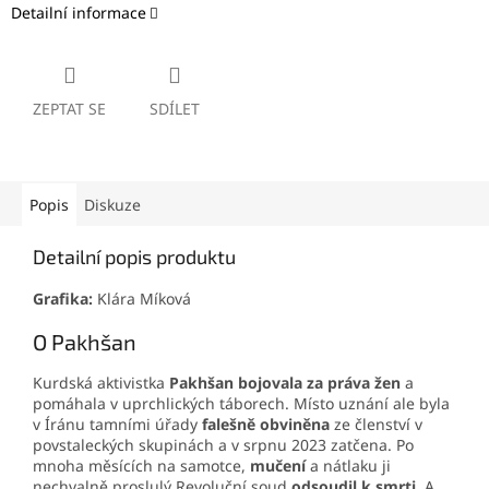
Detailní informace
ZEPTAT SE
SDÍLET
Popis
Diskuze
Detailní popis produktu
Grafika:
Klára Míková
O Pakhšan
Kurdská aktivistka
Pakhšan bojovala za práva žen
a
pomáhala v uprchlických táborech. Místo uznání ale byla
v Íránu tamními úřady
falešně obviněna
ze členství v
povstaleckých skupinách a v srpnu 2023 zatčena. Po
mnoha měsících na samotce,
mučení
a nátlaku ji
nechvalně proslulý Revoluční soud
odsoudil k smrti
. A