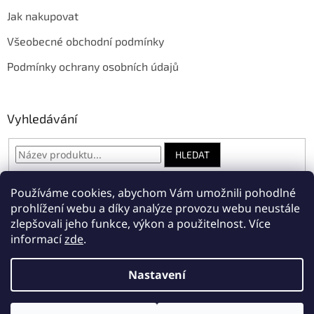
Jak nakupovat
Všeobecné obchodní podmínky
Podmínky ochrany osobních údajů
Vyhledávání
HLEDAT
Používáme cookies, abychom Vám umožnili pohodlné
prohlížení webu a díky analýze provozu webu neustále
Amnesty International Česká republika
zlepšovali jeho funkce, výkon a použitelnost.
Více
informací
zde
.
Nastavení
Vytvořil Shoptet