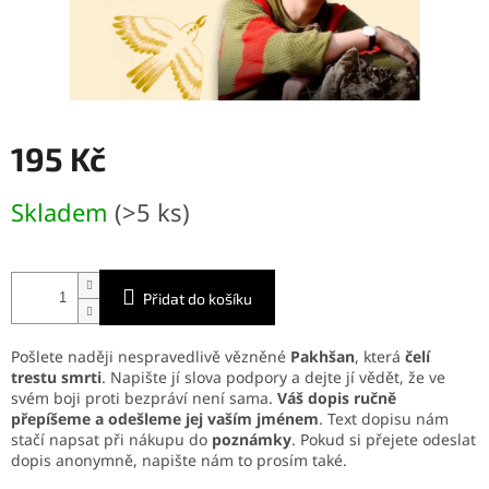
195 Kč
Měrná
Skladem
(>5 ks)
cena:
Přidat do košíku
Pošlete naději nespravedlivě vězněné
Pakhšan
, která
čelí
trestu smrti
. Napište jí slova podpory a dejte jí vědět, že ve
svém boji proti bezpráví není sama.
Váš dopis ručně
přepíšeme a odešleme jej vaším jménem
. Text dopisu nám
stačí napsat při nákupu do
poznámky
. Pokud si přejete odeslat
dopis anonymně, napište nám to prosím také.