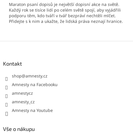
Maraton psaní dopisů je největší dopisní akce na světě.
Každý rok se tisíce lidí po celém světě spojí, aby vyjádřili
podporu těm, kdo tváří v tvář bezpráví nechtěli mlčet.
Přidejte s k nim a ukažte, že lidská práva neznají hranice.
Z
á
p
a
Kontakt
t
í
shop
@
amnesty.cz
Amnesty na Facebooku
amnestycz
amnesty_cz
Amnesty na Youtube
Vše o nákupu