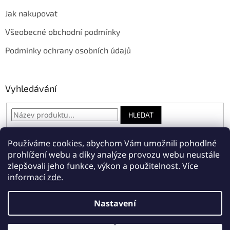
Jak nakupovat
Všeobecné obchodní podmínky
Podmínky ochrany osobních údajů
Vyhledávání
HLEDAT
Používáme cookies, abychom Vám umožnili pohodlné
prohlížení webu a díky analýze provozu webu neustále
Amnesty International Česká republika
zlepšovali jeho funkce, výkon a použitelnost.
Více
informací
zde
.
Nastavení
Vytvořil Shoptet