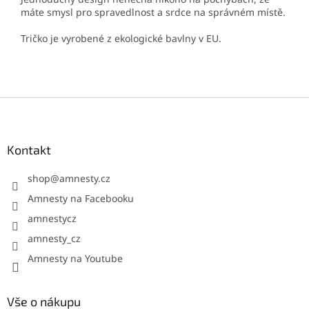
máte smysl pro spravedlnost a srdce na správném místě.
Tričko je vyrobené z ekologické bavlny v EU.
Z
á
p
a
Kontakt
t
í
shop
@
amnesty.cz
Amnesty na Facebooku
amnestycz
amnesty_cz
Amnesty na Youtube
Vše o nákupu