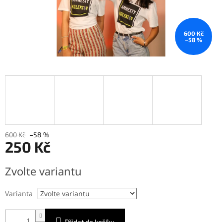
600 Kč
–58 %
600 Kč
–58 %
250 Kč
Měrná
Zvolte variantu
cena:
Varianta
Přidat do košíku