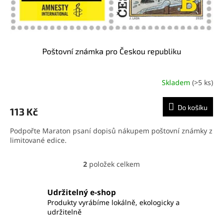
Poštovní známka pro Českou republiku
Skladem
(>5 ks)
Do košíku
113 Kč
Podpořte Maraton psaní dopisů nákupem poštovní známky z
limitované edice.
2
položek celkem
O
v
l
Udržitelný e-shop
á
Produkty vyrábíme lokálně, ekologicky a
d
udržitelně
a