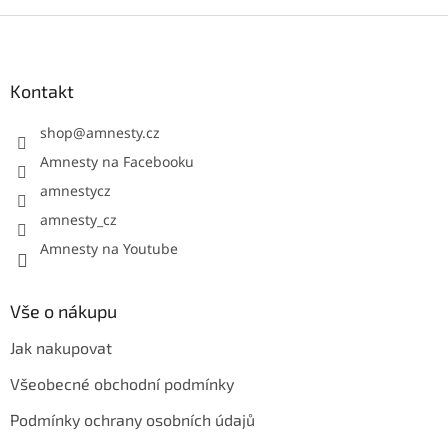
c
í
Z
p
á
r
p
v
a
Kontakt
k
t
y
í
shop
@
amnesty.cz
v
ý
Amnesty na Facebooku
p
amnestycz
i
s
amnesty_cz
u
Amnesty na Youtube
Vše o nákupu
Jak nakupovat
Všeobecné obchodní podmínky
Podmínky ochrany osobních údajů