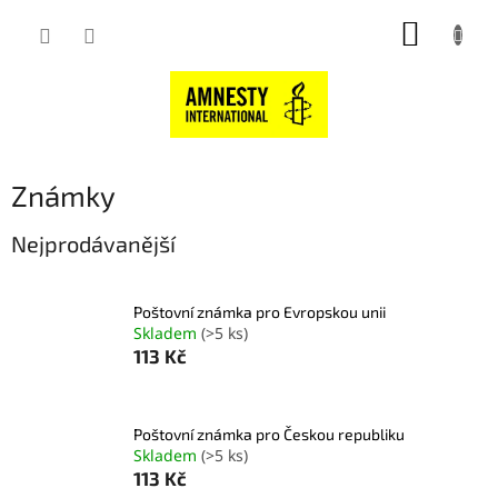
Přejít
NÁKUP
na
obsah
KOŠÍK
Známky
Nejprodávanější
Poštovní známka pro Evropskou unii
Skladem
(>5 ks)
113 Kč
Poštovní známka pro Českou republiku
Skladem
(>5 ks)
113 Kč