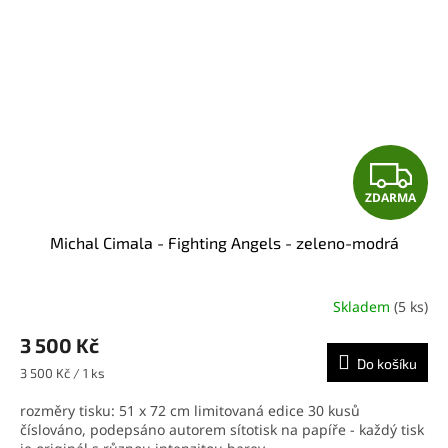
Z
ZDARMA
D
Michal Cimala - Fighting Angels - zeleno-modrá
A
R
Skladem
(5 ks)
M
3 500 Kč
Do košíku
A
Měrná
3 500 Kč / 1 ks
cena:
rozměry tisku: 51 x 72 cm limitovaná edice 30 kusů
číslováno, podepsáno autorem sítotisk na papíře - každý tisk