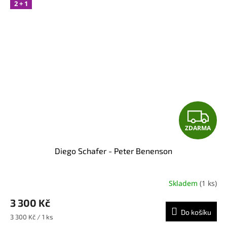
2 + 1
Z
ZDARMA
D
Diego Schafer - Peter Benenson
A
R
Skladem
(1 ks)
M
3 300 Kč
Do košíku
A
Měrná
3 300 Kč / 1 ks
cena: