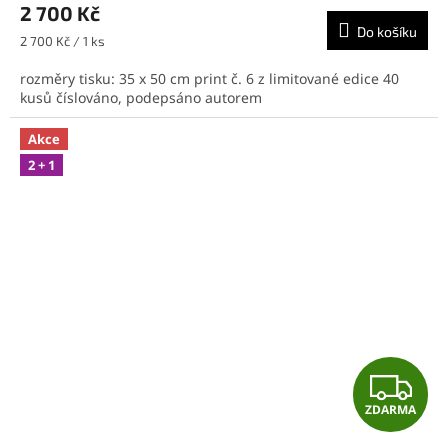
M
2 700 Kč
Do košíku
A
Měrná
2 700 Kč / 1 ks
cena:
rozměry tisku: 35 x 50 cm print č. 6 z limitované edice 40
kusů číslováno, podepsáno autorem
Akce
2 + 1
Z
ZDARMA
D