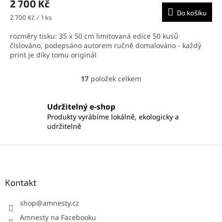
M
2 700 Kč
Do košíku
A
Měrná
2 700 Kč / 1 ks
cena:
rozměry tisku: 35 x 50 cm limitovaná edice 50 kusů
číslováno, podepsáno autorem ručně domalováno - každý
print je díky tomu originál
17
položek celkem
O
v
l
Udržitelný e-shop
á
Produkty vyrábíme lokálně, ekologicky a
d
udržitelně
a
c
í
Z
p
á
r
p
v
a
Kontakt
k
t
y
í
shop
@
amnesty.cz
v
ý
Amnesty na Facebooku