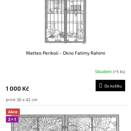
o
k
d
t
u
ů
k
t
ů
Matteo Perikoli - Okno Fatimy Rahimi
Skladem
(>5 ks)
Do košíku
1 000 Kč
print 30 x 42 cm
Akce
2 + 1