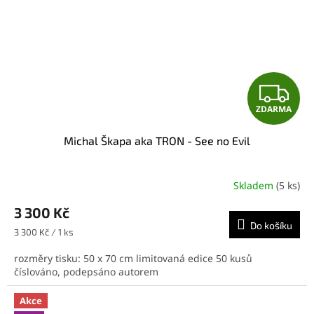
Z
ZDARMA
D
Michal Škapa aka TRON - See no Evil
A
R
Skladem
(5 ks)
M
3 300 Kč
Do košíku
A
Měrná
3 300 Kč / 1 ks
cena:
rozměry tisku: 50 x 70 cm limitovaná edice 50 kusů
číslováno, podepsáno autorem
Akce