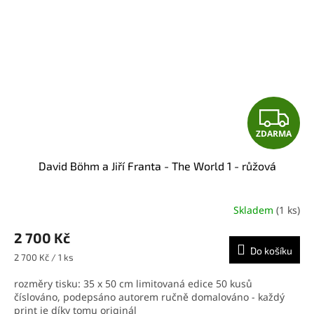
Z
ZDARMA
D
David Böhm a Jiří Franta - The World 1 - růžová
A
R
Skladem
(1 ks)
M
2 700 Kč
Do košíku
A
Měrná
2 700 Kč / 1 ks
cena:
rozměry tisku: 35 x 50 cm limitovaná edice 50 kusů
číslováno, podepsáno autorem ručně domalováno - každý
print je díky tomu originál