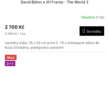
David Böhm a Jiří Franta - The World 3
A
R
Skladem
(1 ks)
M
2 700 Kč
Do košíku
A
Měrná
2 700 Kč / 1 ks
cena:
rozměry tisku: 35 x 50 cm print č. 19 z limitované edice 40
kusů číslováno, podepsáno autorem
Akce
2 + 1