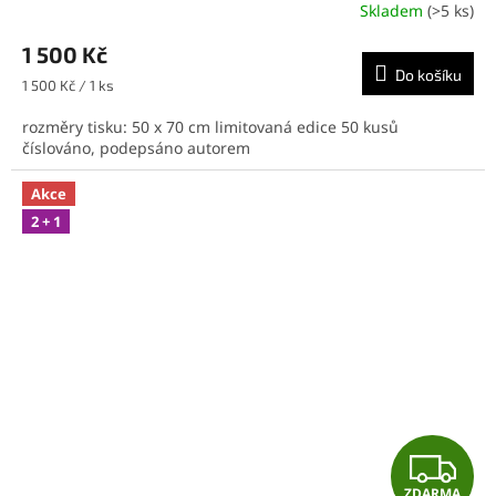
R
Skladem
(>5 ks)
M
1 500 Kč
Do košíku
A
Měrná
1 500 Kč / 1 ks
cena:
rozměry tisku: 50 x 70 cm limitovaná edice 50 kusů
číslováno, podepsáno autorem
Akce
2 + 1
Z
ZDARMA