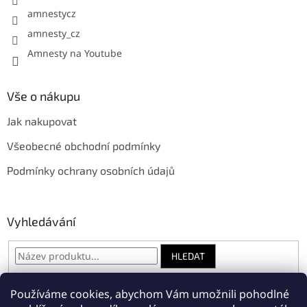
p
amnestycz
i
s
amnesty_cz
u
Amnesty na Youtube
Vše o nákupu
Jak nakupovat
Všeobecné obchodní podmínky
Podmínky ochrany osobních údajů
Vyhledávání
HLEDAT
Používáme cookies, abychom Vám umožnili pohodlné