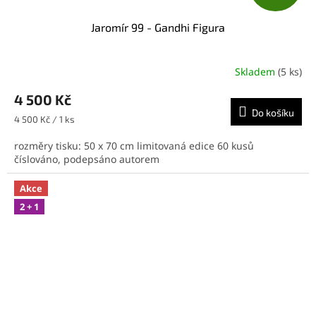
D
Jaromír 99 - Gandhi Figura
A
R
Skladem
(5 ks)
M
4 500 Kč
Do košíku
A
Měrná
4 500 Kč / 1 ks
cena:
rozměry tisku: 50 x 70 cm limitovaná edice 60 kusů
číslováno, podepsáno autorem
Akce
2 + 1