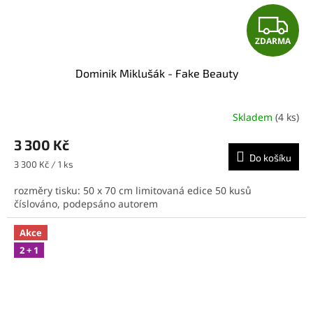
Z
ZDARMA
D
Dominik Miklušák - Fake Beauty
A
R
Skladem
(4 ks)
M
3 300 Kč
Do košíku
A
Měrná
3 300 Kč / 1 ks
cena:
rozměry tisku: 50 x 70 cm limitovaná edice 50 kusů
číslováno, podepsáno autorem
Akce
2 + 1