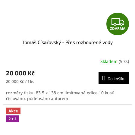
Z
ZDARMA
D
Tomáš Císařovský - Přes rozbouřené vody
A
R
Skladem
(5 ks)
M
20 000 Kč
Do košíku
A
Měrná
20 000 Kč / 1 ks
cena:
rozměry tisku: 83,5 x 138 cm limitovaná edice 10 kusů
číslováno, podepsáno autorem
Akce
2 + 1