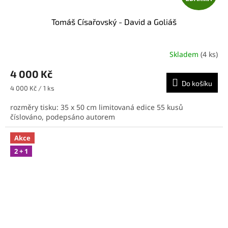
D
Tomáš Císařovský - David a Goliáš
A
R
Skladem
(4 ks)
M
4 000 Kč
Do košíku
A
Měrná
4 000 Kč / 1 ks
cena:
rozměry tisku: 35 x 50 cm limitovaná edice 55 kusů
číslováno, podepsáno autorem
Akce
2 + 1