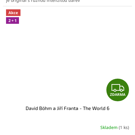
je originál s různou intenzitou barev
Akce
2 + 1
Z
ZDARMA
D
David Böhm a Jiří Franta - The World 6
A
R
Skladem
(1 ks)