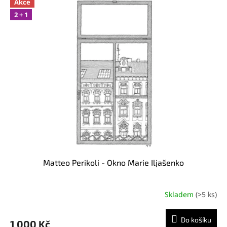
Akce
2 + 1
Matteo Perikoli - Okno Marie Iljašenko
Skladem
(>5 ks)
Do košíku
1 000 Kč