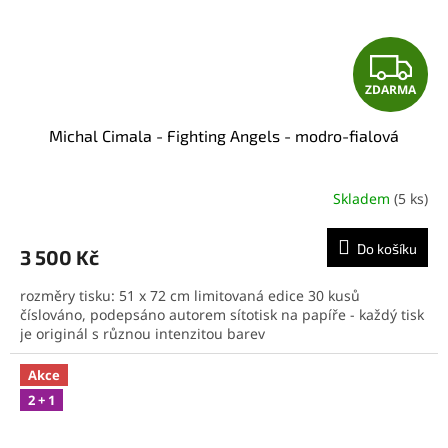
Z
ZDARMA
D
Michal Cimala - Fighting Angels - modro-fialová
A
R
Skladem
(5 ks)
M
Do košíku
3 500 Kč
A
rozměry tisku: 51 x 72 cm limitovaná edice 30 kusů
číslováno, podepsáno autorem sítotisk na papíře - každý tisk
je originál s různou intenzitou barev
Akce
2 + 1