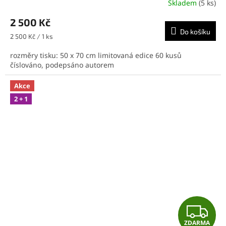
Skladem
(5 ks)
M
2 500 Kč
Do košíku
A
Měrná
2 500 Kč / 1 ks
cena:
rozměry tisku: 50 x 70 cm limitovaná edice 60 kusů
číslováno, podepsáno autorem
Akce
2 + 1
Z
ZDARMA