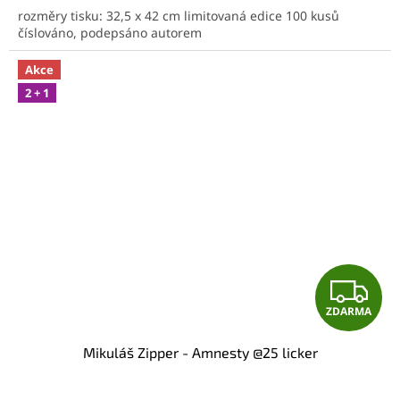
rozměry tisku: 32,5 x 42 cm limitovaná edice 100 kusů
číslováno, podepsáno autorem
Akce
2 + 1
Z
ZDARMA
D
Mikuláš Zipper - Amnesty @25 licker
A