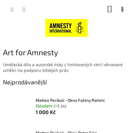
Přejít
NÁKUP
na
obsah
KOŠÍK
Art for Amnesty
Umělecká díla a autorské tisky z limitovaných sérií věnované
umělci na podporu lidských práv.
Nejprodávanější
Matteo Perikoli - Okno Fatimy Rahimi
Skladem
(>5 ks)
1 000 Kč
Matteo Perikoli - Okno Petra Síse