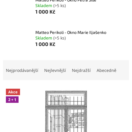
Skladem
(>5 ks)
1 000 Kč
Matteo Perikoli - Okno Marie Iljašenko
Skladem
(>5 ks)
1 000 Kč
Ř
a
Nejprodávanější
Nejlevnější
Nejdražší
Abecedně
z
e
V
n
Akce
ý
í
2 + 1
p
p
i
r
s
o
p
d
r
u