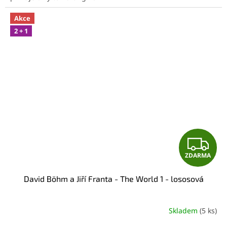
Akce
2 + 1
Z
ZDARMA
D
David Böhm a Jiří Franta - The World 1 - lososová
A
R
Skladem
(5 ks)