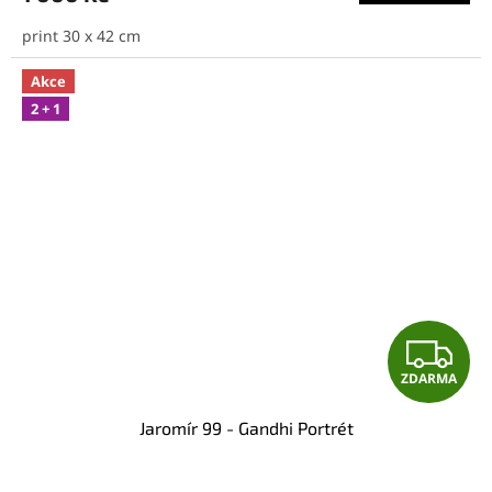
print 30 x 42 cm
Akce
2 + 1
Z
ZDARMA
D
Jaromír 99 - Gandhi Portrét
A
R