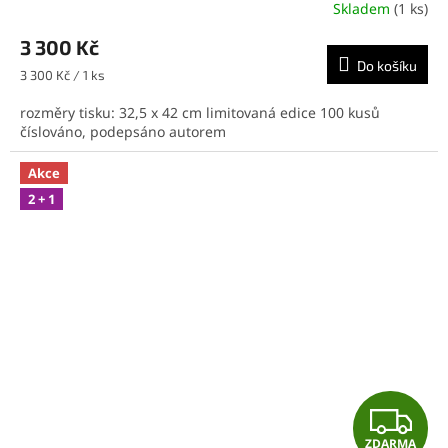
R
Skladem
(1 ks)
M
3 300 Kč
Do košíku
A
Měrná
3 300 Kč / 1 ks
cena:
rozměry tisku: 32,5 x 42 cm limitovaná edice 100 kusů
číslováno, podepsáno autorem
Akce
2 + 1
Z
ZDARMA