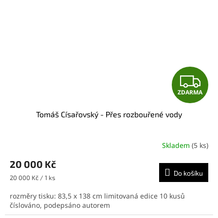
Z
ZDARMA
D
Tomáš Císařovský - Přes rozbouřené vody
A
R
Skladem
(5 ks)
M
20 000 Kč
Do košíku
A
Měrná
20 000 Kč / 1 ks
cena:
rozměry tisku: 83,5 x 138 cm limitovaná edice 10 kusů
číslováno, podepsáno autorem