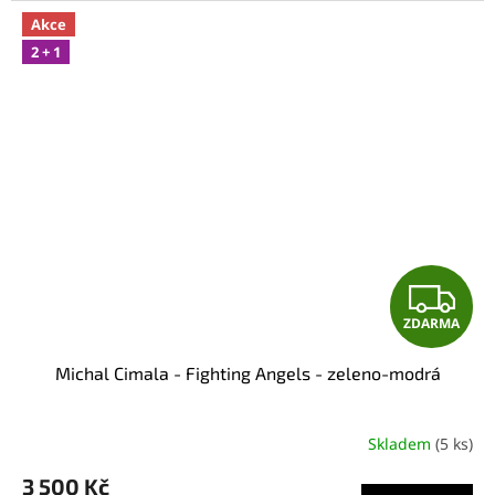
Akce
2 + 1
Z
ZDARMA
D
Michal Cimala - Fighting Angels - zeleno-modrá
A
R
Skladem
(5 ks)
M
3 500 Kč