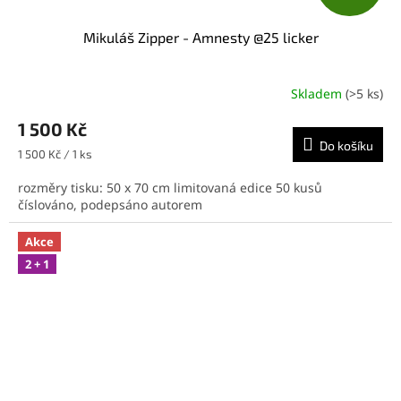
D
Mikuláš Zipper - Amnesty @25 licker
A
R
Skladem
(>5 ks)
M
1 500 Kč
Do košíku
A
Měrná
1 500 Kč / 1 ks
cena:
rozměry tisku: 50 x 70 cm limitovaná edice 50 kusů
číslováno, podepsáno autorem
Akce
2 + 1