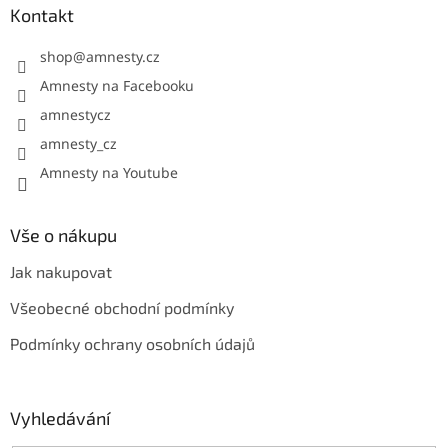
v
a
Kontakt
k
t
y
í
shop
@
amnesty.cz
v
ý
Amnesty na Facebooku
p
amnestycz
i
s
amnesty_cz
u
Amnesty na Youtube
Vše o nákupu
Jak nakupovat
Všeobecné obchodní podmínky
Podmínky ochrany osobních údajů
Vyhledávání