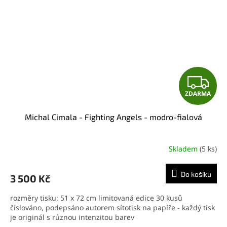
Z
ZDARMA
D
Michal Cimala - Fighting Angels - modro-fialová
A
R
Skladem
(5 ks)
M
Do košíku
3 500 Kč
A
rozměry tisku: 51 x 72 cm limitovaná edice 30 kusů
číslováno, podepsáno autorem sítotisk na papíře - každý tisk
je originál s různou intenzitou barev