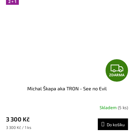
2 + 1
Z
ZDARMA
D
Michal Škapa aka TRON - See no Evil
A
R
Skladem
(5 ks)
M
3 300 Kč
Do košíku
A
Měrná
3 300 Kč / 1 ks
cena: