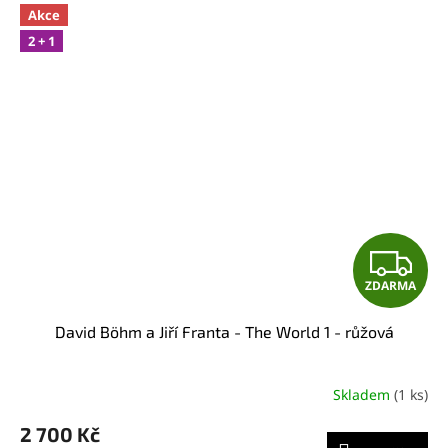
Akce
2 + 1
Z
ZDARMA
D
David Böhm a Jiří Franta - The World 1 - růžová
A
R
Skladem
(1 ks)
M
2 700 Kč