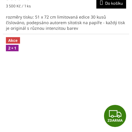
Do košíku
A
Měrná
3 500 Kč / 1 ks
cena:
rozměry tisku: 51 x 72 cm limitovaná edice 30 kusů
číslováno, podepsáno autorem sítotisk na papíře - každý tisk
je originál s různou intenzitou barev
Akce
2 + 1
Z
ZDARMA
D