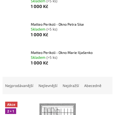
Skladem
(>5 ks)
1 000 Kč
Matteo Perikoli - Okno Petra Síse
Skladem
(>5 ks)
1 000 Kč
Matteo Perikoli - Okno Marie Iljašenko
Skladem
(>5 ks)
1 000 Kč
Ř
a
Nejprodávanější
Nejlevnější
Nejdražší
Abecedně
z
e
V
n
Akce
ý
í
2 + 1
p
p