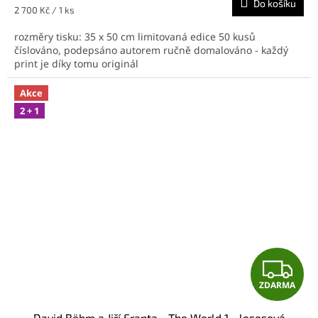
Do košíku
A
Měrná
2 700 Kč / 1 ks
cena:
rozměry tisku: 35 x 50 cm limitovaná edice 50 kusů
číslováno, podepsáno autorem ručně domalováno - každý
print je díky tomu originál
Akce
2 + 1
Z
ZDARMA
D
David Böhm a Jiří Franta - The World 1 - lososová