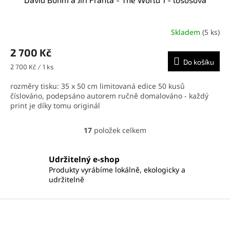
A
R
Skladem
(5 ks)
M
2 700 Kč
Do košíku
A
Měrná
2 700 Kč / 1 ks
cena:
rozměry tisku: 35 x 50 cm limitovaná edice 50 kusů
číslováno, podepsáno autorem ručně domalováno - každý
print je díky tomu originál
17
položek celkem
O
v
l
Udržitelný e-shop
á
Produkty vyrábíme lokálně, ekologicky a
d
udržitelně
a
c
í
Z
p
á
r
p