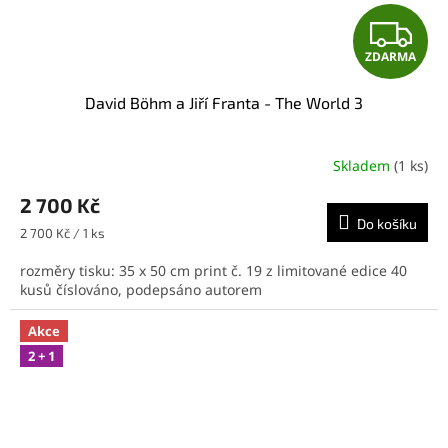
Z
ZDARMA
D
David Böhm a Jiří Franta - The World 3
A
R
Skladem
(1 ks)
M
2 700 Kč
Do košíku
A
Měrná
2 700 Kč / 1 ks
cena:
rozměry tisku: 35 x 50 cm print č. 19 z limitované edice 40
kusů číslováno, podepsáno autorem
Akce
2 + 1