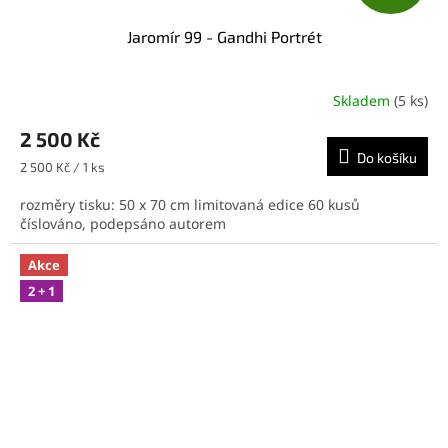
D
Jaromír 99 - Gandhi Portrét
A
R
Skladem
(5 ks)
M
2 500 Kč
Do košíku
A
Měrná
2 500 Kč / 1 ks
cena:
rozměry tisku: 50 x 70 cm limitovaná edice 60 kusů
číslováno, podepsáno autorem
Akce
2 + 1