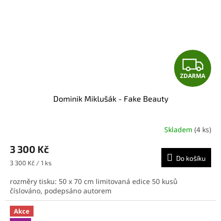
Z
ZDARMA
D
Dominik Miklušák - Fake Beauty
A
R
Skladem
(4 ks)
M
3 300 Kč
Do košíku
A
Měrná
3 300 Kč / 1 ks
cena:
rozměry tisku: 50 x 70 cm limitovaná edice 50 kusů
číslováno, podepsáno autorem
Akce