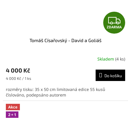
Z
ZDARMA
D
Tomáš Císařovský - David a Goliáš
A
R
Skladem
(4 ks)
M
4 000 Kč
Do košíku
A
Měrná
4 000 Kč / 1 ks
cena:
rozměry tisku: 35 x 50 cm limitovaná edice 55 kusů
číslováno, podepsáno autorem
Akce
2 + 1