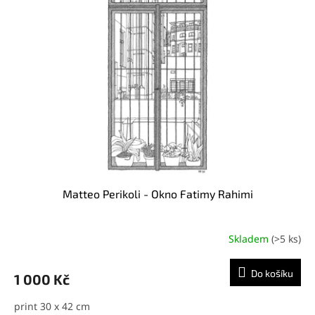
i
r
s
o
p
d
r
u
o
k
d
t
u
ů
k
t
ů
Matteo Perikoli - Okno Fatimy Rahimi
Skladem
(>5 ks)
Do košíku
1 000 Kč
print 30 x 42 cm