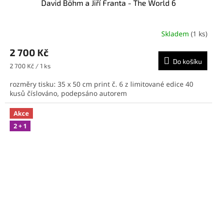
David Böhm a Jiří Franta - The World 6
A
R
Skladem
(1 ks)
M
2 700 Kč
Do košíku
A
Měrná
2 700 Kč / 1 ks
cena:
rozměry tisku: 35 x 50 cm print č. 6 z limitované edice 40
kusů číslováno, podepsáno autorem
Akce
2 + 1