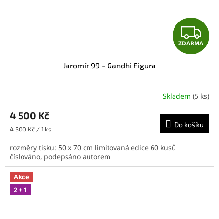
Z
ZDARMA
D
Jaromír 99 - Gandhi Figura
A
R
Skladem
(5 ks)
M
4 500 Kč
Do košíku
A
Měrná
4 500 Kč / 1 ks
cena:
rozměry tisku: 50 x 70 cm limitovaná edice 60 kusů
číslováno, podepsáno autorem
Akce
2 + 1