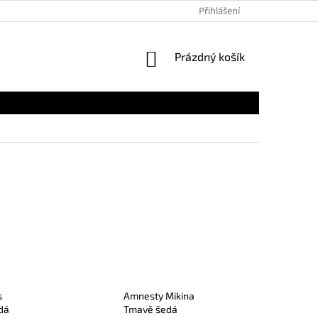
Přihlášení
NÁKUPNÍ
Prázdný košík
KOŠÍK
s
Amnesty Mikina
dá
Tmavě šedá