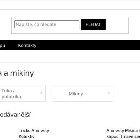
HLEDAT
upu
Kontakty
a a mikiny
Trika a
Mikiny
polotrika
odávanější
Tričko Amnesty
Amnesty Mikina 
Kolektiv
kapucí Tmavě še