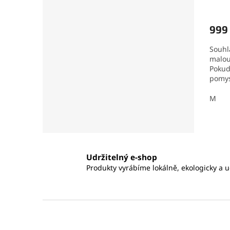
999
Souhla
malou
Pokud
pomys
tomuto
M
Udržitelný e-shop
Produkty vyrábíme lokálně, ekologicky a u
Z
á
p