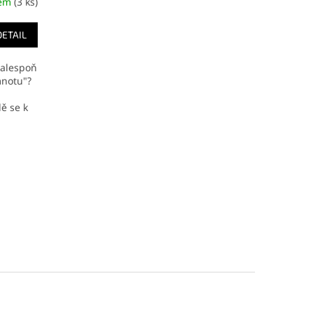
dem
(3 ks)
DETAIL
t alespoň
mnotu"?
ě se k
...