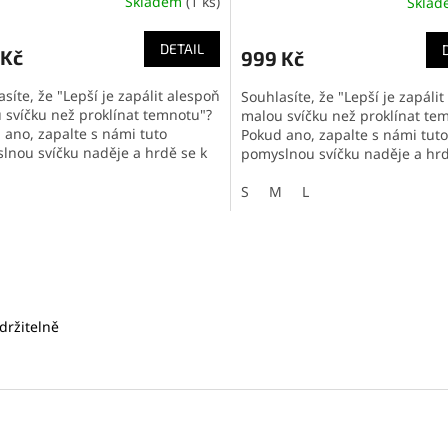
Skladem
(1 ks)
Skla
DETAIL
 Kč
999 Kč
síte, že "Lepší je zapálit alespoň
Souhlasíte, že "Lepší je zapáli
 svíčku než proklínat temnotu"?
malou svíčku než proklínat te
 ano, zapalte s námi tuto
Pokud ano, zapalte s námi tuto
lnou svíčku naděje a hrdě se k
pomyslnou svíčku naděje a hrd
 citátu přihlašte mikinou...
tomuto citátu přihlašte mikinou
S
M
L
O
v
l
á
d
držitelně
a
c
í
p
r
v
k